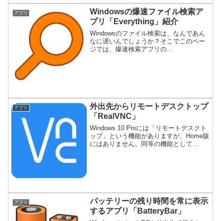
Windowsの爆速ファイル検索ア
アプリ
プリ「Everything」紹介
Windowsのファイル検索は、なんであん
なに遅いんでしょうか？そこでこのペー
ジでは、爆速検索アプリの
「Everything」の便利な使い方を紹介し
ます。
外出先からリモートデスクトップ
アプリ
「RealVNC」
Windows 10 Proには「リモートデスクト
ップ」という機能がありますが、Home版
にはありません。同等の機能として
「Google Chrome リモートデスクトッ
プ」がありますが、その他の解決手段と
してアプリ「RealVNC」を紹介します。
バッテリーの残り時間を常に表示
アプリ
するアプリ「BatteryBar」