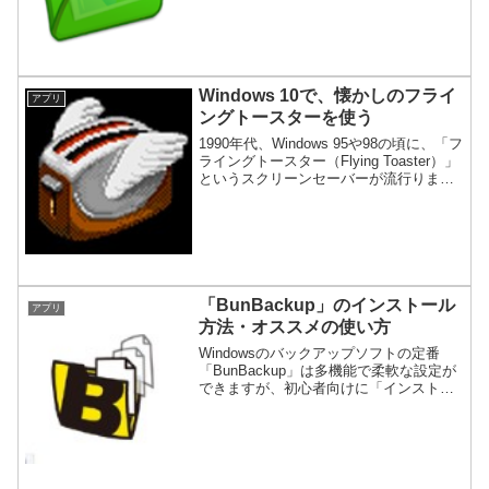
Windows 10で、懐かしのフライ
アプリ
ングトースターを使う
1990年代、Windows 95や98の頃に、「フ
ライングトースター（Flying Toaster）」
というスクリーンセーバーが流行りまし
た。先日、海外のサイトをネットサーフ
ィンしていると「フライングトースタ
ー」のクローンを発見して、とても懐か
しくなったので紹介します。
「BunBackup」のインストール
アプリ
方法・オススメの使い方
Windowsのバックアップソフトの定番
「BunBackup」は多機能で柔軟な設定が
できますが、初心者向けに「インストー
ル方法」「初期設定」「オススメの使い
方」に絞って使い方を紹介します。